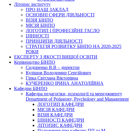
Літопис інституту
ПРО НАШ ЗАКЛАД
ОСНОВНІ СФЕРИ ДІЯЛЬНОСТІ
ВІЗІЯ БІНПО
МІСІЯ БІНПО
ЛОГОТИП І ПРОФЕСІЙНЕ ГАСЛО
ЦІННОСТІ
ПРИНЦИПИ ДІЯЛЬНОСТІ
СТРАТЕГІЯ РОЗВИТКУ БІНПО НА 2020-2025
РОКИ
ЕКСПЕРТУ З ЯКОСТІ ВИЩОЇ ОСВІТИ
Керівництво БІНПО
Сидоренко В.В – директор
Кулішов Володимир Сергійович
Гірка Світлана Вікторівна
КУЧЕРЕНКО ІРИНА АНАТОЛІЇВНА
Кафедри БІНПО
Кафедра педагогіки, психології та менеджменту
Department of Pedagogy, Psychology and Management
ЛОГОТИП КАФЕДРИ
МІСІЯ КАФЕДРИ
ВІЗІЯ КАФЕДРИ
ЦІННОСТІ КАФЕДРИ
ЛІТОПИС КАФЕДРИ
Положення про кафедру ПП та М