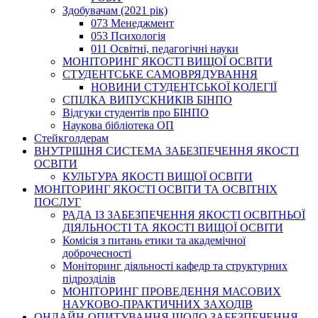
Здобувачам (2021 рік)
073 Менеджмент
053 Психологія
011 Освітні, педагогічні науки
МОНІТОРИНГ ЯКОСТІ ВИЩОЇ ОСВІТИ
СТУДЕНТСЬКЕ САМОВРЯДУВАННЯ
НОВИНИ СТУДЕНТСЬКОЇ КОЛЕГІЇ
СПІЛКА ВИПУСКНИКІВ БІНПО
Відгуки студентів про БІНПО
Наукова бібліотека ОП
Стейкголдерам
ВНУТРІШНЯ СИСТЕМА ЗАБЕЗПЕЧЕННЯ ЯКОСТІ
ОСВІТИ
КУЛЬТУРА ЯКОСТІ ВИЩОЇ ОСВІТИ
МОНІТОРИНГ ЯКОСТІ ОСВІТИ ТА ОСВІТНІХ
ПОСЛУГ
РАДА ІЗ ЗАБЕЗПЕЧЕННЯ ЯКОСТІ ОСВІТНЬОЇ
ДІЯЛЬНОСТІ ТА ЯКОСТІ ВИЩОЇ ОСВІТИ
Комісія з питань етики та академічної
доброчесності
Моніторинг діяльності кафедр та структурних
підрозділів
МОНІТОРИНГ ПРОВЕДЕННЯ МАСОВИХ
НАУКОВО-ПРАКТИЧНИХ ЗАХОДІВ
ОНЛАЙН-ОПИТУВАННЯ ЩОДО ЗАБЕЗПЕЧЕННЯ