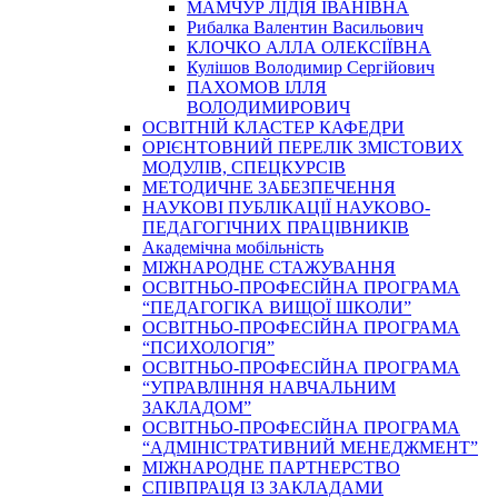
МАМЧУР ЛІДІЯ ІВАНІВНА
Рибалка Валентин Васильович
КЛОЧКО АЛЛА ОЛЕКСІЇВНА
Кулішов Володимир Сергійович
ПАХОМОВ ІЛЛЯ
ВОЛОДИМИРОВИЧ
ОСВІТНІЙ КЛАСТЕР КАФЕДРИ
ОРІЄНТОВНИЙ ПЕРЕЛІК ЗМІСТОВИХ
МОДУЛІВ, СПЕЦКУРСІВ
МЕТОДИЧНЕ ЗАБЕЗПЕЧЕННЯ
НАУКОВІ ПУБЛІКАЦІЇ НАУКОВО-
ПЕДАГОГІЧНИХ ПРАЦІВНИКІВ
Академічна мобільність
МІЖНАРОДНЕ СТАЖУВАННЯ
ОСВІТНЬО-ПРОФЕСІЙНА ПРОГРАМА
“ПЕДАГОГІКА ВИЩОЇ ШКОЛИ”
ОСВІТНЬО-ПРОФЕСІЙНА ПРОГРАМА
“ПСИХОЛОГІЯ”
ОСВІТНЬО-ПРОФЕСІЙНА ПРОГРАМА
“УПРАВЛІННЯ НАВЧАЛЬНИМ
ЗАКЛАДОМ”
ОСВІТНЬО-ПРОФЕСІЙНА ПРОГРАМА
“АДМІНІСТРАТИВНИЙ МЕНЕДЖМЕНТ”
МІЖНАРОДНЕ ПАРТНЕРСТВО
СПІВПРАЦЯ ІЗ ЗАКЛАДАМИ