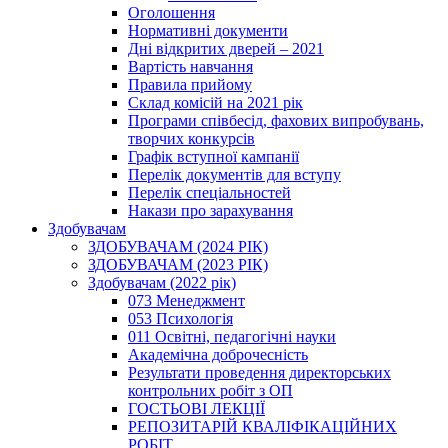
Оголошення
Нормативні документи
Дні відкритих дверей – 2021
Вартість навчання
Правила прийому
Склад комісій на 2021 рік
Програми співбесід, фахових випробувань,
творчих конкурсів
Графік вступної кампанії
Перелік документів для вступу
Перелік спеціальностей
Накази про зарахування
Здобувачам
ЗДОБУВАЧАМ (2024 РІК)
ЗДОБУВАЧАМ (2023 РІК)
Здобувачам (2022 рік)
073 Менеджмент
053 Психологія
011 Освітні, педагогічні науки
Академічна доброчесність
Результати проведення директорських
контрольних робіт з ОП
ГОСТЬОВІ ЛЕКЦІЇ
РЕПОЗИТАРІЙ КВАЛІФІКАЦІЙНИХ
РОБІТ