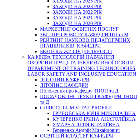
ЗАХОДИ НА 2025 РІК
ЗАХОДИ НА 2023 РІК
ЗАХОДИ НА 2022 РІК
ЗАХОДИ НА 2021 РІК
ЗАХОДИ НА 2020 РІК
МАРКЕТИНГ ОСВІТНІХ ПОСЛУГ
3BIT ПРО РОБОТУ КАФЕДРИ ПП та М
РЕЙТИНГ НАУКОВО-ПЕДАГОГІЧНИХ
ПРАЦІВНИКІВ КАФЕДРИ
БЕЗПЕКА ЖИТТЄДІЯЛЬНОСТІ
КАФЕДРА ТЕХНОЛОГІЙ НАВЧАННЯ,
ОХОРОНИ ПРАЦІ ТА ІНКЛЮЗИВНОЇ ОСВІТИ
DEPARTMENT OF TRAINING TECHNOLOGIES,
LABOR SAFETY AND INCLUSIVE EDUCATION
ЛОГОТИП КАФЕДРИ
ЛІТОПИС КАФЕДРИ
Положення про кафедру ТНОП та Д
ПОСАДОВІ ІНСТРУКЦІЇ КАФЕДРИ ТНОП
та Д
CURRICULUM VITAE PROFILE
ГРИБОВСЬКА ЮЛІЯ МИКОЛАЇВНА
КУЧЕРЕНКО ІРИНА АНАТОЛІЇВНА
ХМАРНА ЛІЛІЯ ВІТАЛІЇВНА
Геревенко Андрій Михайлович
ОСВІТНІЙ КЛАСТЕР КАФЕДРИ