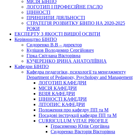
МІСІЯ БІНПО
ЛОГОТИП І ПРОФЕСІЙНЕ ГАСЛО
ЦІННОСТІ
ПРИНЦИПИ ДІЯЛЬНОСТІ
СТРАТЕГІЯ РОЗВИТКУ БІНПО НА 2020-2025
РОКИ
ЕКСПЕРТУ З ЯКОСТІ ВИЩОЇ ОСВІТИ
Керівництво БІНПО
Сидоренко В.В – директор
Кулішов Володимир Сергійович
Гірка Світлана Вікторівна
КУЧЕРЕНКО ІРИНА АНАТОЛІЇВНА
Кафедри БІНПО
Кафедра педагогіки, психології та менеджменту
Department of Pedagogy, Psychology and Management
ЛОГОТИП КАФЕДРИ
МІСІЯ КАФЕДРИ
ВІЗІЯ КАФЕДРИ
ЦІННОСТІ КАФЕДРИ
ЛІТОПИС КАФЕДРИ
Положення про кафедру ПП та М
Посадові інструкції кафедри ПП та М
CURRICULUM VITAE PROFILE
Герасименко Юлія Сергіївна
Сидоренко Вікторія Вікторівна