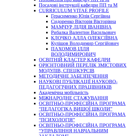
Посадові інструкції кафедри ПП та М
CURRICULUM VITAE PROFILE
Герасименко Юлія Сергіївна
Сидоренко Вікторія Вікторівна
МАМЧУР ЛІДІЯ ІВАНІВНА
Рибалка Валентин Васильович
КЛОЧКО АЛЛА ОЛЕКСІЇВНА
Кулішов Володимир Сергійович
ПАХОМОВ ІЛЛЯ
ВОЛОДИМИРОВИЧ
ОСВІТНІЙ КЛАСТЕР КАФЕДРИ
ОРІЄНТОВНИЙ ПЕРЕЛІК ЗМІСТОВИХ
МОДУЛІВ, СПЕЦКУРСІВ
МЕТОДИЧНЕ ЗАБЕЗПЕЧЕННЯ
НАУКОВІ ПУБЛІКАЦІЇ НАУКОВО-
ПЕДАГОГІЧНИХ ПРАЦІВНИКІВ
Академічна мобільність
МІЖНАРОДНЕ СТАЖУВАННЯ
ОСВІТНЬО-ПРОФЕСІЙНА ПРОГРАМА
“ПЕДАГОГІКА ВИЩОЇ ШКОЛИ”
ОСВІТНЬО-ПРОФЕСІЙНА ПРОГРАМА
“ПСИХОЛОГІЯ”
ОСВІТНЬО-ПРОФЕСІЙНА ПРОГРАМА
“УПРАВЛІННЯ НАВЧАЛЬНИМ