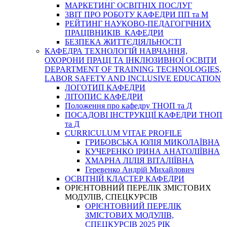
МАРКЕТИНГ ОСВІТНІХ ПОСЛУГ
3BIT ПРО РОБОТУ КАФЕДРИ ПП та М
РЕЙТИНГ НАУКОВО-ПЕДАГОГІЧНИХ
ПРАЦІВНИКІВ КАФЕДРИ
БЕЗПЕКА ЖИТТЄДІЯЛЬНОСТІ
КАФЕДРА ТЕХНОЛОГІЙ НАВЧАННЯ,
ОХОРОНИ ПРАЦІ ТА ІНКЛЮЗИВНОЇ ОСВІТИ
DEPARTMENT OF TRAINING TECHNOLOGIES,
LABOR SAFETY AND INCLUSIVE EDUCATION
ЛОГОТИП КАФЕДРИ
ЛІТОПИС КАФЕДРИ
Положення про кафедру ТНОП та Д
ПОСАДОВІ ІНСТРУКЦІЇ КАФЕДРИ ТНОП
та Д
CURRICULUM VITAE PROFILE
ГРИБОВСЬКА ЮЛІЯ МИКОЛАЇВНА
КУЧЕРЕНКО ІРИНА АНАТОЛІЇВНА
ХМАРНА ЛІЛІЯ ВІТАЛІЇВНА
Геревенко Андрій Михайлович
ОСВІТНІЙ КЛАСТЕР КАФЕДРИ
ОРІЄНТОВНИЙ ПЕРЕЛІК ЗМІСТОВИХ
МОДУЛІВ, СПЕЦКУРСІВ
ОРІЄНТОВНИЙ ПЕРЕЛІК
ЗМІСТОВИХ МОДУЛІВ,
СПЕЦКУРСІВ 2025 РІК