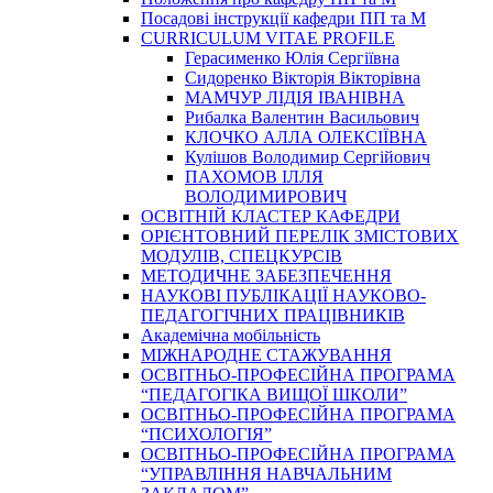
Посадові інструкції кафедри ПП та М
CURRICULUM VITAE PROFILE
Герасименко Юлія Сергіївна
Сидоренко Вікторія Вікторівна
МАМЧУР ЛІДІЯ ІВАНІВНА
Рибалка Валентин Васильович
КЛОЧКО АЛЛА ОЛЕКСІЇВНА
Кулішов Володимир Сергійович
ПАХОМОВ ІЛЛЯ
ВОЛОДИМИРОВИЧ
ОСВІТНІЙ КЛАСТЕР КАФЕДРИ
ОРІЄНТОВНИЙ ПЕРЕЛІК ЗМІСТОВИХ
МОДУЛІВ, СПЕЦКУРСІВ
МЕТОДИЧНЕ ЗАБЕЗПЕЧЕННЯ
НАУКОВІ ПУБЛІКАЦІЇ НАУКОВО-
ПЕДАГОГІЧНИХ ПРАЦІВНИКІВ
Академічна мобільність
МІЖНАРОДНЕ СТАЖУВАННЯ
ОСВІТНЬО-ПРОФЕСІЙНА ПРОГРАМА
“ПЕДАГОГІКА ВИЩОЇ ШКОЛИ”
ОСВІТНЬО-ПРОФЕСІЙНА ПРОГРАМА
“ПСИХОЛОГІЯ”
ОСВІТНЬО-ПРОФЕСІЙНА ПРОГРАМА
“УПРАВЛІННЯ НАВЧАЛЬНИМ