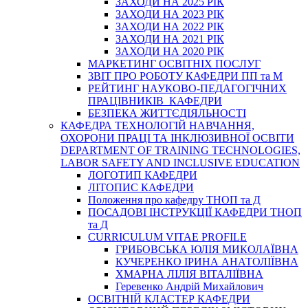
ЗАХОДИ НА 2025 РІК
ЗАХОДИ НА 2023 РІК
ЗАХОДИ НА 2022 РІК
ЗАХОДИ НА 2021 РІК
ЗАХОДИ НА 2020 РІК
МАРКЕТИНГ ОСВІТНІХ ПОСЛУГ
3BIT ПРО РОБОТУ КАФЕДРИ ПП та М
РЕЙТИНГ НАУКОВО-ПЕДАГОГІЧНИХ
ПРАЦІВНИКІВ КАФЕДРИ
БЕЗПЕКА ЖИТТЄДІЯЛЬНОСТІ
КАФЕДРА ТЕХНОЛОГІЙ НАВЧАННЯ,
ОХОРОНИ ПРАЦІ ТА ІНКЛЮЗИВНОЇ ОСВІТИ
DEPARTMENT OF TRAINING TECHNOLOGIES,
LABOR SAFETY AND INCLUSIVE EDUCATION
ЛОГОТИП КАФЕДРИ
ЛІТОПИС КАФЕДРИ
Положення про кафедру ТНОП та Д
ПОСАДОВІ ІНСТРУКЦІЇ КАФЕДРИ ТНОП
та Д
CURRICULUM VITAE PROFILE
ГРИБОВСЬКА ЮЛІЯ МИКОЛАЇВНА
КУЧЕРЕНКО ІРИНА АНАТОЛІЇВНА
ХМАРНА ЛІЛІЯ ВІТАЛІЇВНА
Геревенко Андрій Михайлович
ОСВІТНІЙ КЛАСТЕР КАФЕДРИ