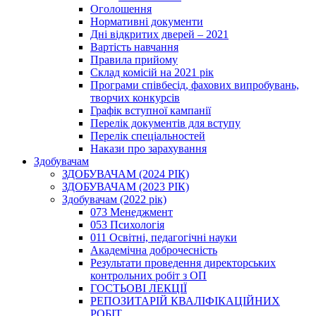
Оголошення
Нормативні документи
Дні відкритих дверей – 2021
Вартість навчання
Правила прийому
Склад комісій на 2021 рік
Програми співбесід, фахових випробувань,
творчих конкурсів
Графік вступної кампанії
Перелік документів для вступу
Перелік спеціальностей
Накази про зарахування
Здобувачам
ЗДОБУВАЧАМ (2024 РІК)
ЗДОБУВАЧАМ (2023 РІК)
Здобувачам (2022 рік)
073 Менеджмент
053 Психологія
011 Освітні, педагогічні науки
Академічна доброчесність
Результати проведення директорських
контрольних робіт з ОП
ГОСТЬОВІ ЛЕКЦІЇ
РЕПОЗИТАРІЙ КВАЛІФІКАЦІЙНИХ
РОБІТ