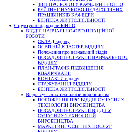
3BIT ПРО РОБОТУ КАФЕДРИ ТНОП ІО
РЕЙТИНГ НАУКОВО-ПЕДАГОГІЧНИХ
ПРАЦІВНИКІВ КАФЕДРИ
БЕЗПЕКА ЖИТТЄДІЯЛЬНОСТІ
Структурні підрозділи БІНПО
ВІДДІЛ НАВЧАЛЬНО-ОРГАНІЗАЦІЙНОЇ
РОБОТИ
СКЛАД відділу
ОСВІТНІЙ КЛАСТЕР ВІДДІЛУ
Положення про навчальний вiддiл
ПОСАДОВІ ІНСТРУКЦІЇ НАВЧАЛЬНОГО
ВІДДІЛУ
ПЛАН-ГРАФІК ПІДВИЩЕННЯ
КВАЛІФІКАЦІЇ
КОНТАКТИ відділу
СТАЖУВАННЯ ВІДДІЛУ
БЕЗПЕКА ЖИТТЄДІЯЛЬНОСТІ
Відділ сучасних технологій виробництва
ПОЛОЖЕННЯ ПРО ВІДДІЛ СУЧАСНИХ
ТЕХНОЛОГІЙ ВИРОБНИЦТВА
ПОСАДОВІ ІНСТРУКЦІЇ ВІДДІЛУ
СУЧАСНИХ ТЕХНОЛОГІЙ
ВИРОБНИЦТВА
МАРКЕТИНГ ОСВІТНІХ ПОСЛУГ
ВІДДІЛУ