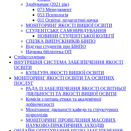
Здобувачам (2021 рік)
073 Менеджмент
053 Психологія
011 Освітні, педагогічні науки
МОНІТОРИНГ ЯКОСТІ ВИЩОЇ ОСВІТИ
СТУДЕНТСЬКЕ САМОВРЯДУВАННЯ
НОВИНИ СТУДЕНТСЬКОЇ КОЛЕГІЇ
СПІЛКА ВИПУСКНИКІВ БІНПО
Відгуки студентів про БІНПО
Наукова бібліотека ОП
Стейкголдерам
ВНУТРІШНЯ СИСТЕМА ЗАБЕЗПЕЧЕННЯ ЯКОСТІ
ОСВІТИ
КУЛЬТУРА ЯКОСТІ ВИЩОЇ ОСВІТИ
МОНІТОРИНГ ЯКОСТІ ОСВІТИ ТА ОСВІТНІХ
ПОСЛУГ
РАДА ІЗ ЗАБЕЗПЕЧЕННЯ ЯКОСТІ ОСВІТНЬОЇ
ДІЯЛЬНОСТІ ТА ЯКОСТІ ВИЩОЇ ОСВІТИ
Комісія з питань етики та академічної
доброчесності
Моніторинг діяльності кафедр та структурних
підрозділів
МОНІТОРИНГ ПРОВЕДЕННЯ МАСОВИХ
НАУКОВО-ПРАКТИЧНИХ ЗАХОДІВ
ОНЛАЙН-ОПИТУВАННЯ ЩОДО ЗАБЕЗПЕЧЕННЯ