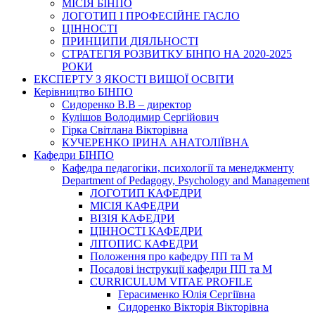
МІСІЯ БІНПО
ЛОГОТИП І ПРОФЕСІЙНЕ ГАСЛО
ЦІННОСТІ
ПРИНЦИПИ ДІЯЛЬНОСТІ
СТРАТЕГІЯ РОЗВИТКУ БІНПО НА 2020-2025
РОКИ
ЕКСПЕРТУ З ЯКОСТІ ВИЩОЇ ОСВІТИ
Керівництво БІНПО
Сидоренко В.В – директор
Кулішов Володимир Сергійович
Гірка Світлана Вікторівна
КУЧЕРЕНКО ІРИНА АНАТОЛІЇВНА
Кафедри БІНПО
Кафедра педагогіки, психології та менеджменту
Department of Pedagogy, Psychology and Management
ЛОГОТИП КАФЕДРИ
МІСІЯ КАФЕДРИ
ВІЗІЯ КАФЕДРИ
ЦІННОСТІ КАФЕДРИ
ЛІТОПИС КАФЕДРИ
Положення про кафедру ПП та М
Посадові інструкції кафедри ПП та М
CURRICULUM VITAE PROFILE
Герасименко Юлія Сергіївна
Сидоренко Вікторія Вікторівна