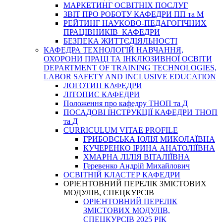
МАРКЕТИНГ ОСВІТНІХ ПОСЛУГ
3BIT ПРО РОБОТУ КАФЕДРИ ПП та М
РЕЙТИНГ НАУКОВО-ПЕДАГОГІЧНИХ
ПРАЦІВНИКІВ КАФЕДРИ
БЕЗПЕКА ЖИТТЄДІЯЛЬНОСТІ
КАФЕДРА ТЕХНОЛОГІЙ НАВЧАННЯ,
ОХОРОНИ ПРАЦІ ТА ІНКЛЮЗИВНОЇ ОСВІТИ
DEPARTMENT OF TRAINING TECHNOLOGIES,
LABOR SAFETY AND INCLUSIVE EDUCATION
ЛОГОТИП КАФЕДРИ
ЛІТОПИС КАФЕДРИ
Положення про кафедру ТНОП та Д
ПОСАДОВІ ІНСТРУКЦІЇ КАФЕДРИ ТНОП
та Д
CURRICULUM VITAE PROFILE
ГРИБОВСЬКА ЮЛІЯ МИКОЛАЇВНА
КУЧЕРЕНКО ІРИНА АНАТОЛІЇВНА
ХМАРНА ЛІЛІЯ ВІТАЛІЇВНА
Геревенко Андрій Михайлович
ОСВІТНІЙ КЛАСТЕР КАФЕДРИ
ОРІЄНТОВНИЙ ПЕРЕЛІК ЗМІСТОВИХ
МОДУЛІВ, СПЕЦКУРСІВ
ОРІЄНТОВНИЙ ПЕРЕЛІК
ЗМІСТОВИХ МОДУЛІВ,
СПЕЦКУРСІВ 2025 РІК