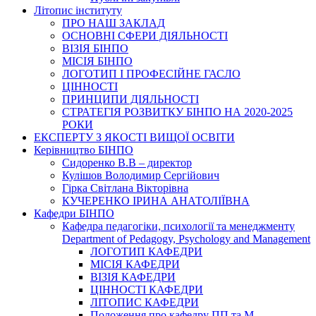
Літопис інституту
ПРО НАШ ЗАКЛАД
ОСНОВНІ СФЕРИ ДІЯЛЬНОСТІ
ВІЗІЯ БІНПО
МІСІЯ БІНПО
ЛОГОТИП І ПРОФЕСІЙНЕ ГАСЛО
ЦІННОСТІ
ПРИНЦИПИ ДІЯЛЬНОСТІ
СТРАТЕГІЯ РОЗВИТКУ БІНПО НА 2020-2025
РОКИ
ЕКСПЕРТУ З ЯКОСТІ ВИЩОЇ ОСВІТИ
Керівництво БІНПО
Сидоренко В.В – директор
Кулішов Володимир Сергійович
Гірка Світлана Вікторівна
КУЧЕРЕНКО ІРИНА АНАТОЛІЇВНА
Кафедри БІНПО
Кафедра педагогіки, психології та менеджменту
Department of Pedagogy, Psychology and Management
ЛОГОТИП КАФЕДРИ
МІСІЯ КАФЕДРИ
ВІЗІЯ КАФЕДРИ
ЦІННОСТІ КАФЕДРИ
ЛІТОПИС КАФЕДРИ
Положення про кафедру ПП та М