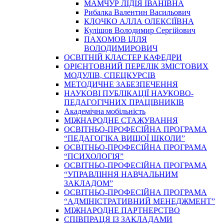
МАМЧУР ЛІДІЯ ІВАНІВНА
Рибалка Валентин Васильович
КЛОЧКО АЛЛА ОЛЕКСІЇВНА
Кулішов Володимир Сергійович
ПАХОМОВ ІЛЛЯ
ВОЛОДИМИРОВИЧ
ОСВІТНІЙ КЛАСТЕР КАФЕДРИ
ОРІЄНТОВНИЙ ПЕРЕЛІК ЗМІСТОВИХ
МОДУЛІВ, СПЕЦКУРСІВ
МЕТОДИЧНЕ ЗАБЕЗПЕЧЕННЯ
НАУКОВІ ПУБЛІКАЦІЇ НАУКОВО-
ПЕДАГОГІЧНИХ ПРАЦІВНИКІВ
Академічна мобільність
МІЖНАРОДНЕ СТАЖУВАННЯ
ОСВІТНЬО-ПРОФЕСІЙНА ПРОГРАМА
“ПЕДАГОГІКА ВИЩОЇ ШКОЛИ”
ОСВІТНЬО-ПРОФЕСІЙНА ПРОГРАМА
“ПСИХОЛОГІЯ”
ОСВІТНЬО-ПРОФЕСІЙНА ПРОГРАМА
“УПРАВЛІННЯ НАВЧАЛЬНИМ
ЗАКЛАДОМ”
ОСВІТНЬО-ПРОФЕСІЙНА ПРОГРАМА
“АДМІНІСТРАТИВНИЙ МЕНЕДЖМЕНТ”
МІЖНАРОДНЕ ПАРТНЕРСТВО
СПІВПРАЦЯ ІЗ ЗАКЛАДАМИ