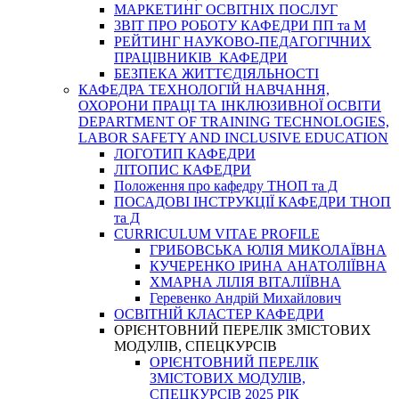
МАРКЕТИНГ ОСВІТНІХ ПОСЛУГ
3BIT ПРО РОБОТУ КАФЕДРИ ПП та М
РЕЙТИНГ НАУКОВО-ПЕДАГОГІЧНИХ
ПРАЦІВНИКІВ КАФЕДРИ
БЕЗПЕКА ЖИТТЄДІЯЛЬНОСТІ
КАФЕДРА ТЕХНОЛОГІЙ НАВЧАННЯ,
ОХОРОНИ ПРАЦІ ТА ІНКЛЮЗИВНОЇ ОСВІТИ
DEPARTMENT OF TRAINING TECHNOLOGIES,
LABOR SAFETY AND INCLUSIVE EDUCATION
ЛОГОТИП КАФЕДРИ
ЛІТОПИС КАФЕДРИ
Положення про кафедру ТНОП та Д
ПОСАДОВІ ІНСТРУКЦІЇ КАФЕДРИ ТНОП
та Д
CURRICULUM VITAE PROFILE
ГРИБОВСЬКА ЮЛІЯ МИКОЛАЇВНА
КУЧЕРЕНКО ІРИНА АНАТОЛІЇВНА
ХМАРНА ЛІЛІЯ ВІТАЛІЇВНА
Геревенко Андрій Михайлович
ОСВІТНІЙ КЛАСТЕР КАФЕДРИ
ОРІЄНТОВНИЙ ПЕРЕЛІК ЗМІСТОВИХ
МОДУЛІВ, СПЕЦКУРСІВ
ОРІЄНТОВНИЙ ПЕРЕЛІК
ЗМІСТОВИХ МОДУЛІВ,
СПЕЦКУРСІВ 2025 РІК