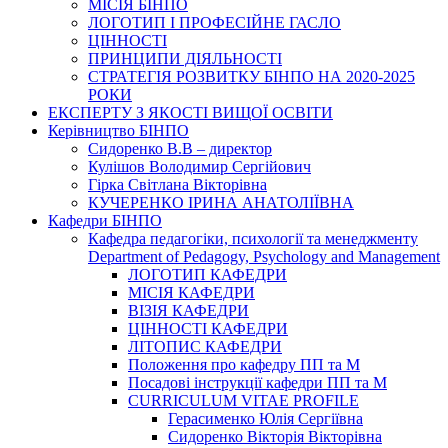
МІСІЯ БІНПО
ЛОГОТИП І ПРОФЕСІЙНЕ ГАСЛО
ЦІННОСТІ
ПРИНЦИПИ ДІЯЛЬНОСТІ
СТРАТЕГІЯ РОЗВИТКУ БІНПО НА 2020-2025
РОКИ
ЕКСПЕРТУ З ЯКОСТІ ВИЩОЇ ОСВІТИ
Керівництво БІНПО
Сидоренко В.В – директор
Кулішов Володимир Сергійович
Гірка Світлана Вікторівна
КУЧЕРЕНКО ІРИНА АНАТОЛІЇВНА
Кафедри БІНПО
Кафедра педагогіки, психології та менеджменту
Department of Pedagogy, Psychology and Management
ЛОГОТИП КАФЕДРИ
МІСІЯ КАФЕДРИ
ВІЗІЯ КАФЕДРИ
ЦІННОСТІ КАФЕДРИ
ЛІТОПИС КАФЕДРИ
Положення про кафедру ПП та М
Посадові інструкції кафедри ПП та М
CURRICULUM VITAE PROFILE
Герасименко Юлія Сергіївна
Сидоренко Вікторія Вікторівна