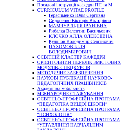
Посадові інструкції кафедри ПП та М
CURRICULUM VITAE PROFILE
Герасименко Юлія Сергіївна
Сидоренко Вікторія Вікторівна
МАМЧУР ЛІДІЯ ІВАНІВНА
Рибалка Валентин Васильович
КЛОЧКО АЛЛА ОЛЕКСІЇВНА
Кулішов Володимир Сергійович
ПАХОМОВ ІЛЛЯ
ВОЛОДИМИРОВИЧ
ОСВІТНІЙ КЛАСТЕР КАФЕДРИ
ОРІЄНТОВНИЙ ПЕРЕЛІК ЗМІСТОВИХ
МОДУЛІВ, СПЕЦКУРСІВ
МЕТОДИЧНЕ ЗАБЕЗПЕЧЕННЯ
НАУКОВІ ПУБЛІКАЦІЇ НАУКОВО-
ПЕДАГОГІЧНИХ ПРАЦІВНИКІВ
Академічна мобільність
МІЖНАРОДНЕ СТАЖУВАННЯ
ОСВІТНЬО-ПРОФЕСІЙНА ПРОГРАМА
“ПЕДАГОГІКА ВИЩОЇ ШКОЛИ”
ОСВІТНЬО-ПРОФЕСІЙНА ПРОГРАМА
“ПСИХОЛОГІЯ”
ОСВІТНЬО-ПРОФЕСІЙНА ПРОГРАМА
“УПРАВЛІННЯ НАВЧАЛЬНИМ