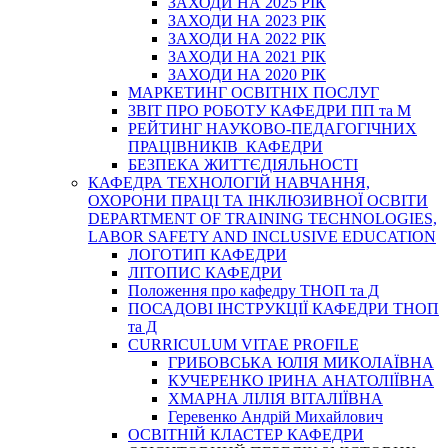
ЗАХОДИ НА 2025 РІК
ЗАХОДИ НА 2023 РІК
ЗАХОДИ НА 2022 РІК
ЗАХОДИ НА 2021 РІК
ЗАХОДИ НА 2020 РІК
МАРКЕТИНГ ОСВІТНІХ ПОСЛУГ
3BIT ПРО РОБОТУ КАФЕДРИ ПП та М
РЕЙТИНГ НАУКОВО-ПЕДАГОГІЧНИХ
ПРАЦІВНИКІВ КАФЕДРИ
БЕЗПЕКА ЖИТТЄДІЯЛЬНОСТІ
КАФЕДРА ТЕХНОЛОГІЙ НАВЧАННЯ,
ОХОРОНИ ПРАЦІ ТА ІНКЛЮЗИВНОЇ ОСВІТИ
DEPARTMENT OF TRAINING TECHNOLOGIES,
LABOR SAFETY AND INCLUSIVE EDUCATION
ЛОГОТИП КАФЕДРИ
ЛІТОПИС КАФЕДРИ
Положення про кафедру ТНОП та Д
ПОСАДОВІ ІНСТРУКЦІЇ КАФЕДРИ ТНОП
та Д
CURRICULUM VITAE PROFILE
ГРИБОВСЬКА ЮЛІЯ МИКОЛАЇВНА
КУЧЕРЕНКО ІРИНА АНАТОЛІЇВНА
ХМАРНА ЛІЛІЯ ВІТАЛІЇВНА
Геревенко Андрій Михайлович
ОСВІТНІЙ КЛАСТЕР КАФЕДРИ