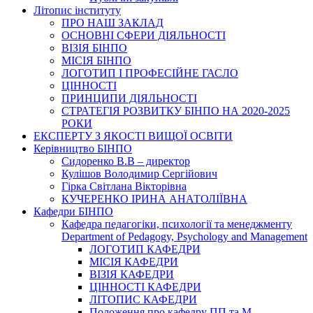
Літопис інституту
ПРО НАШ ЗАКЛАД
ОСНОВНІ СФЕРИ ДІЯЛЬНОСТІ
ВІЗІЯ БІНПО
МІСІЯ БІНПО
ЛОГОТИП І ПРОФЕСІЙНЕ ГАСЛО
ЦІННОСТІ
ПРИНЦИПИ ДІЯЛЬНОСТІ
СТРАТЕГІЯ РОЗВИТКУ БІНПО НА 2020-2025
РОКИ
ЕКСПЕРТУ З ЯКОСТІ ВИЩОЇ ОСВІТИ
Керівництво БІНПО
Сидоренко В.В – директор
Кулішов Володимир Сергійович
Гірка Світлана Вікторівна
КУЧЕРЕНКО ІРИНА АНАТОЛІЇВНА
Кафедри БІНПО
Кафедра педагогіки, психології та менеджменту
Department of Pedagogy, Psychology and Management
ЛОГОТИП КАФЕДРИ
МІСІЯ КАФЕДРИ
ВІЗІЯ КАФЕДРИ
ЦІННОСТІ КАФЕДРИ
ЛІТОПИС КАФЕДРИ
Положення про кафедру ПП та М