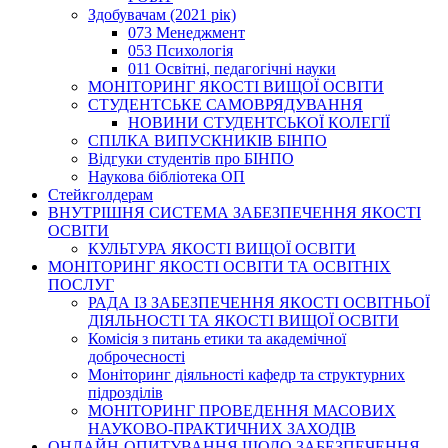
Здобувачам (2021 рік)
073 Менеджмент
053 Психологія
011 Освітні, педагогічні науки
МОНІТОРИНГ ЯКОСТІ ВИЩОЇ ОСВІТИ
СТУДЕНТСЬКЕ САМОВРЯДУВАННЯ
НОВИНИ СТУДЕНТСЬКОЇ КОЛЕГІЇ
СПІЛКА ВИПУСКНИКІВ БІНПО
Відгуки студентів про БІНПО
Наукова бібліотека ОП
Стейкголдерам
ВНУТРІШНЯ СИСТЕМА ЗАБЕЗПЕЧЕННЯ ЯКОСТІ
ОСВІТИ
КУЛЬТУРА ЯКОСТІ ВИЩОЇ ОСВІТИ
МОНІТОРИНГ ЯКОСТІ ОСВІТИ ТА ОСВІТНІХ
ПОСЛУГ
РАДА ІЗ ЗАБЕЗПЕЧЕННЯ ЯКОСТІ ОСВІТНЬОЇ
ДІЯЛЬНОСТІ ТА ЯКОСТІ ВИЩОЇ ОСВІТИ
Комісія з питань етики та академічної
доброчесності
Моніторинг діяльності кафедр та структурних
підрозділів
МОНІТОРИНГ ПРОВЕДЕННЯ МАСОВИХ
НАУКОВО-ПРАКТИЧНИХ ЗАХОДІВ
ОНЛАЙН-ОПИТУВАННЯ ЩОДО ЗАБЕЗПЕЧЕННЯ