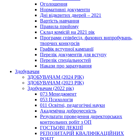
Оголошення
Нормативні документи
Дні відкритих дверей – 2021
Вартість навчання
Правила прийому
Склад комісій на 2021 рік
Програми співбесід, фахових випробувань,
творчих конкурсів
Графік вступної кампанії
Перелік документів для вступу
Перелік спеціальностей
Накази про зарахування
Здобувачам
ЗДОБУВАЧАМ (2024 РІК)
ЗДОБУВАЧАМ (2023 РІК)
Здобувачам (2022 рік)
073 Менеджмент
053 Психологія
011 Освітні, педагогічні науки
Академічна доброчесність
Результати проведення директорських
контрольних робіт з ОП
ГОСТЬОВІ ЛЕКЦІЇ
РЕПОЗИТАРІЙ КВАЛІФІКАЦІЙНИХ
РОБІТ