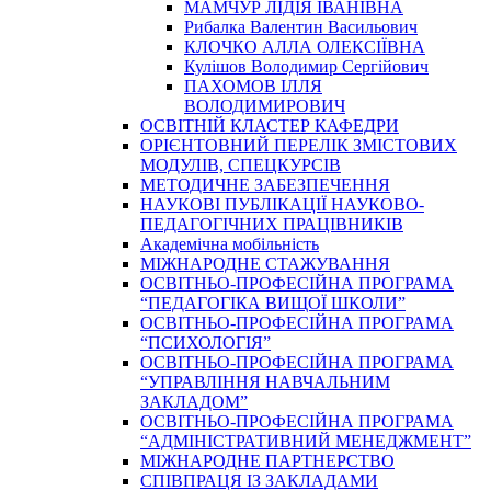
МАМЧУР ЛІДІЯ ІВАНІВНА
Рибалка Валентин Васильович
КЛОЧКО АЛЛА ОЛЕКСІЇВНА
Кулішов Володимир Сергійович
ПАХОМОВ ІЛЛЯ
ВОЛОДИМИРОВИЧ
ОСВІТНІЙ КЛАСТЕР КАФЕДРИ
ОРІЄНТОВНИЙ ПЕРЕЛІК ЗМІСТОВИХ
МОДУЛІВ, СПЕЦКУРСІВ
МЕТОДИЧНЕ ЗАБЕЗПЕЧЕННЯ
НАУКОВІ ПУБЛІКАЦІЇ НАУКОВО-
ПЕДАГОГІЧНИХ ПРАЦІВНИКІВ
Академічна мобільність
МІЖНАРОДНЕ СТАЖУВАННЯ
ОСВІТНЬО-ПРОФЕСІЙНА ПРОГРАМА
“ПЕДАГОГІКА ВИЩОЇ ШКОЛИ”
ОСВІТНЬО-ПРОФЕСІЙНА ПРОГРАМА
“ПСИХОЛОГІЯ”
ОСВІТНЬО-ПРОФЕСІЙНА ПРОГРАМА
“УПРАВЛІННЯ НАВЧАЛЬНИМ
ЗАКЛАДОМ”
ОСВІТНЬО-ПРОФЕСІЙНА ПРОГРАМА
“АДМІНІСТРАТИВНИЙ МЕНЕДЖМЕНТ”
МІЖНАРОДНЕ ПАРТНЕРСТВО
СПІВПРАЦЯ ІЗ ЗАКЛАДАМИ