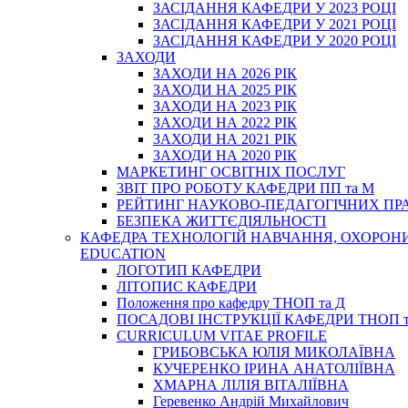
ЗАСІДАННЯ КАФЕДРИ У 2023 РОЦІ
ЗАСІДАННЯ КАФЕДРИ У 2021 РОЦІ
ЗАСІДАННЯ КАФЕДРИ У 2020 РОЦІ
ЗАХОДИ
ЗАХОДИ НА 2026 РІК
ЗАХОДИ НА 2025 РІК
ЗАХОДИ НА 2023 РІК
ЗАХОДИ НА 2022 РІК
ЗАХОДИ НА 2021 РІК
ЗАХОДИ НА 2020 РІК
МАРКЕТИНГ ОСВІТНІХ ПОСЛУГ
3BIT ПРО РОБОТУ КАФЕДРИ ПП та М
РЕЙТИНГ НАУКОВО-ПЕДАГОГІЧНИХ ПР
БЕЗПЕКА ЖИТТЄДІЯЛЬНОСТІ
КАФЕДРА ТЕХНОЛОГІЙ НАВЧАННЯ, ОХОРОНИ 
EDUCATION
ЛОГОТИП КАФЕДРИ
ЛІТОПИС КАФЕДРИ
Положення про кафедру ТНОП та Д
ПОСАДОВІ ІНСТРУКЦІЇ КАФЕДРИ ТНОП т
CURRICULUM VITAE PROFILE
ГРИБОВСЬКА ЮЛІЯ МИКОЛАЇВНА
КУЧЕРЕНКО ІРИНА АНАТОЛІЇВНА
ХМАРНА ЛІЛІЯ ВІТАЛІЇВНА
Геревенко Андрій Михайлович