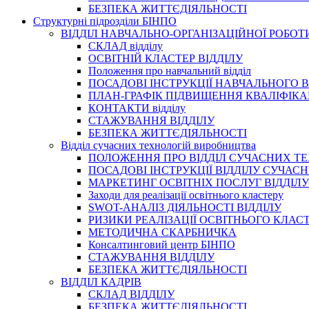
БЕЗПЕКА ЖИТТЄДІЯЛЬНОСТІ
Структурні підрозділи БІНПО
ВІДДІЛ НАВЧАЛЬНО-ОРГАНІЗАЦІЙНОЇ РОБОТ
СКЛАД відділу
ОСВІТНІЙ КЛАСТЕР ВІДДІЛУ
Положення про навчальний вiддiл
ПОСАДОВІ ІНСТРУКЦІЇ НАВЧАЛЬНОГО В
ПЛАН-ГРАФІК ПІДВИЩЕННЯ КВАЛІФІКА
КОНТАКТИ відділу
СТАЖУВАННЯ ВІДДІЛУ
БЕЗПЕКА ЖИТТЄДІЯЛЬНОСТІ
Відділ сучасних технологій виробництва
ПОЛОЖЕННЯ ПРО ВІДДІЛ СУЧАСНИХ Т
ПОСАДОВІ ІНСТРУКЦІЇ ВІДДІЛУ СУЧА
МАРКЕТИНГ ОСВІТНІХ ПОСЛУГ ВІДДІЛУ
Заходи для реалізації освітнього кластеру
SWOT-АНАЛІЗ ДІЯЛЬНОСТІ ВІДДІЛУ
РИЗИКИ РЕАЛІЗАЦІЇ ОСВІТНЬОГО КЛАС
МЕТОДИЧНА СКАРБНИЧКА
Консалтинговий центр БІНПО
СТАЖУВАННЯ ВІДДІЛУ
БЕЗПЕКА ЖИТТЄДІЯЛЬНОСТІ
ВІДДІЛ КАДРІВ
СКЛАД ВІДДІЛУ
БЕЗПЕКА ЖИТТЄДІЯЛЬНОСТІ