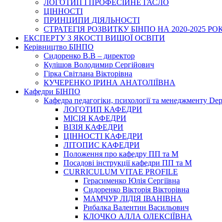
ЛОГОТИП І ПРОФЕСІЙНЕ ГАСЛО
ЦІННОСТІ
ПРИНЦИПИ ДІЯЛЬНОСТІ
СТРАТЕГІЯ РОЗВИТКУ БІНПО НА 2020-2025 РО
ЕКСПЕРТУ З ЯКОСТІ ВИЩОЇ ОСВІТИ
Керівництво БІНПО
Сидоренко В.В – директор
Кулішов Володимир Сергійович
Гірка Світлана Вікторівна
КУЧЕРЕНКО ІРИНА АНАТОЛІЇВНА
Кафедри БІНПО
Кафедра педагогіки, психології та менеджменту Dep
ЛОГОТИП КАФЕДРИ
МІСІЯ КАФЕДРИ
ВІЗІЯ КАФЕДРИ
ЦІННОСТІ КАФЕДРИ
ЛІТОПИС КАФЕДРИ
Положення про кафедру ПП та М
Посадові інструкції кафедри ПП та М
CURRICULUM VITAE PROFILE
Герасименко Юлія Сергіївна
Сидоренко Вікторія Вікторівна
МАМЧУР ЛІДІЯ ІВАНІВНА
Рибалка Валентин Васильович
КЛОЧКО АЛЛА ОЛЕКСІЇВНА