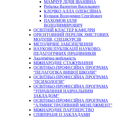
МАМЧУР ЛІДІЯ ІВАНІВНА
Рибалка Валентин Васильович
КЛОЧКО АЛЛА ОЛЕКСІЇВНА
Кулішов Володимир Сергійович
ПАХОМОВ ІЛЛЯ
ВОЛОДИМИРОВИЧ
ОСВІТНІЙ КЛАСТЕР КАФЕДРИ
ОРІЄНТОВНИЙ ПЕРЕЛІК ЗМІСТОВИХ
МОДУЛІВ, СПЕЦКУРСІВ
МЕТОДИЧНЕ ЗАБЕЗПЕЧЕННЯ
НАУКОВІ ПУБЛІКАЦІЇ НАУКОВО-
ПЕДАГОГІЧНИХ ПРАЦІВНИКІВ
Академічна мобільність
МІЖНАРОДНЕ СТАЖУВАННЯ
ОСВІТНЬО-ПРОФЕСІЙНА ПРОГРАМА
“ПЕДАГОГІКА ВИЩОЇ ШКОЛИ”
ОСВІТНЬО-ПРОФЕСІЙНА ПРОГРАМА
“ПСИХОЛОГІЯ”
ОСВІТНЬО-ПРОФЕСІЙНА ПРОГРАМА
“УПРАВЛІННЯ НАВЧАЛЬНИМ
ЗАКЛАДОМ”
ОСВІТНЬО-ПРОФЕСІЙНА ПРОГРАМА
“АДМІНІСТРАТИВНИЙ МЕНЕДЖМЕНТ”
МІЖНАРОДНЕ ПАРТНЕРСТВО
СПІВПРАЦЯ ІЗ ЗАКЛАДАМИ