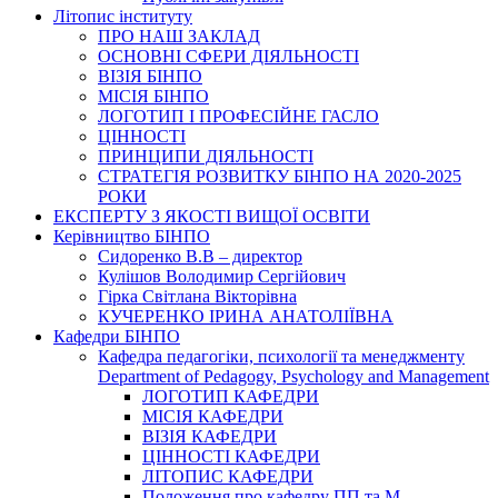
Літопис інституту
ПРО НАШ ЗАКЛАД
ОСНОВНІ СФЕРИ ДІЯЛЬНОСТІ
ВІЗІЯ БІНПО
МІСІЯ БІНПО
ЛОГОТИП І ПРОФЕСІЙНЕ ГАСЛО
ЦІННОСТІ
ПРИНЦИПИ ДІЯЛЬНОСТІ
СТРАТЕГІЯ РОЗВИТКУ БІНПО НА 2020-2025
РОКИ
ЕКСПЕРТУ З ЯКОСТІ ВИЩОЇ ОСВІТИ
Керівництво БІНПО
Сидоренко В.В – директор
Кулішов Володимир Сергійович
Гірка Світлана Вікторівна
КУЧЕРЕНКО ІРИНА АНАТОЛІЇВНА
Кафедри БІНПО
Кафедра педагогіки, психології та менеджменту
Department of Pedagogy, Psychology and Management
ЛОГОТИП КАФЕДРИ
МІСІЯ КАФЕДРИ
ВІЗІЯ КАФЕДРИ
ЦІННОСТІ КАФЕДРИ
ЛІТОПИС КАФЕДРИ
Положення про кафедру ПП та М