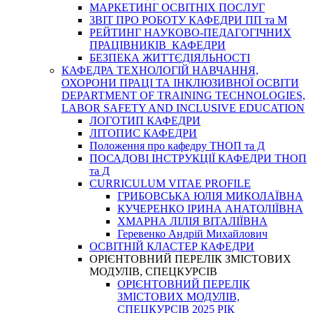
МАРКЕТИНГ ОСВІТНІХ ПОСЛУГ
3BIT ПРО РОБОТУ КАФЕДРИ ПП та М
РЕЙТИНГ НАУКОВО-ПЕДАГОГІЧНИХ
ПРАЦІВНИКІВ КАФЕДРИ
БЕЗПЕКА ЖИТТЄДІЯЛЬНОСТІ
КАФЕДРА ТЕХНОЛОГІЙ НАВЧАННЯ,
ОХОРОНИ ПРАЦІ ТА ІНКЛЮЗИВНОЇ ОСВІТИ
DEPARTMENT OF TRAINING TECHNOLOGIES,
LABOR SAFETY AND INCLUSIVE EDUCATION
ЛОГОТИП КАФЕДРИ
ЛІТОПИС КАФЕДРИ
Положення про кафедру ТНОП та Д
ПОСАДОВІ ІНСТРУКЦІЇ КАФЕДРИ ТНОП
та Д
CURRICULUM VITAE PROFILE
ГРИБОВСЬКА ЮЛІЯ МИКОЛАЇВНА
КУЧЕРЕНКО ІРИНА АНАТОЛІЇВНА
ХМАРНА ЛІЛІЯ ВІТАЛІЇВНА
Геревенко Андрій Михайлович
ОСВІТНІЙ КЛАСТЕР КАФЕДРИ
ОРІЄНТОВНИЙ ПЕРЕЛІК ЗМІСТОВИХ
МОДУЛІВ, СПЕЦКУРСІВ
ОРІЄНТОВНИЙ ПЕРЕЛІК
ЗМІСТОВИХ МОДУЛІВ,
СПЕЦКУРСІВ 2025 РІК