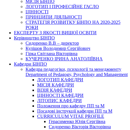
МІСІЯ БІНПО
ЛОГОТИП І ПРОФЕСІЙНЕ ГАСЛО
ЦІННОСТІ
ПРИНЦИПИ ДІЯЛЬНОСТІ
СТРАТЕГІЯ РОЗВИТКУ БІНПО НА 2020-2025
РОКИ
ЕКСПЕРТУ З ЯКОСТІ ВИЩОЇ ОСВІТИ
Керівництво БІНПО
Сидоренко В.В – директор
Кулішов Володимир Сергійович
Гірка Світлана Вікторівна
КУЧЕРЕНКО ІРИНА АНАТОЛІЇВНА
Кафедри БІНПО
Кафедра педагогіки, психології та менеджменту
Department of Pedagogy, Psychology and Management
ЛОГОТИП КАФЕДРИ
МІСІЯ КАФЕДРИ
ВІЗІЯ КАФЕДРИ
ЦІННОСТІ КАФЕДРИ
ЛІТОПИС КАФЕДРИ
Положення про кафедру ПП та М
Посадові інструкції кафедри ПП та М
CURRICULUM VITAE PROFILE
Герасименко Юлія Сергіївна
Сидоренко Вікторія Вікторівна