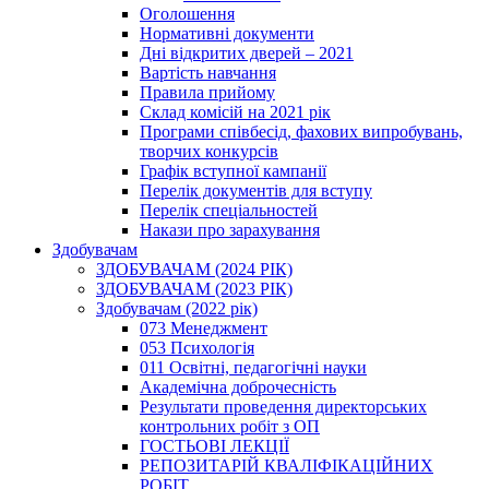
Оголошення
Нормативні документи
Дні відкритих дверей – 2021
Вартість навчання
Правила прийому
Склад комісій на 2021 рік
Програми співбесід, фахових випробувань,
творчих конкурсів
Графік вступної кампанії
Перелік документів для вступу
Перелік спеціальностей
Накази про зарахування
Здобувачам
ЗДОБУВАЧАМ (2024 РІК)
ЗДОБУВАЧАМ (2023 РІК)
Здобувачам (2022 рік)
073 Менеджмент
053 Психологія
011 Освітні, педагогічні науки
Академічна доброчесність
Результати проведення директорських
контрольних робіт з ОП
ГОСТЬОВІ ЛЕКЦІЇ
РЕПОЗИТАРІЙ КВАЛІФІКАЦІЙНИХ
РОБІТ