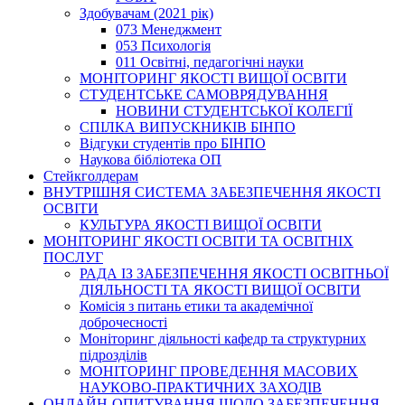
Здобувачам (2021 рік)
073 Менеджмент
053 Психологія
011 Освітні, педагогічні науки
МОНІТОРИНГ ЯКОСТІ ВИЩОЇ ОСВІТИ
СТУДЕНТСЬКЕ САМОВРЯДУВАННЯ
НОВИНИ СТУДЕНТСЬКОЇ КОЛЕГІЇ
СПІЛКА ВИПУСКНИКІВ БІНПО
Відгуки студентів про БІНПО
Наукова бібліотека ОП
Стейкголдерам
ВНУТРІШНЯ СИСТЕМА ЗАБЕЗПЕЧЕННЯ ЯКОСТІ
ОСВІТИ
КУЛЬТУРА ЯКОСТІ ВИЩОЇ ОСВІТИ
МОНІТОРИНГ ЯКОСТІ ОСВІТИ ТА ОСВІТНІХ
ПОСЛУГ
РАДА ІЗ ЗАБЕЗПЕЧЕННЯ ЯКОСТІ ОСВІТНЬОЇ
ДІЯЛЬНОСТІ ТА ЯКОСТІ ВИЩОЇ ОСВІТИ
Комісія з питань етики та академічної
доброчесності
Моніторинг діяльності кафедр та структурних
підрозділів
МОНІТОРИНГ ПРОВЕДЕННЯ МАСОВИХ
НАУКОВО-ПРАКТИЧНИХ ЗАХОДІВ
ОНЛАЙН-ОПИТУВАННЯ ЩОДО ЗАБЕЗПЕЧЕННЯ