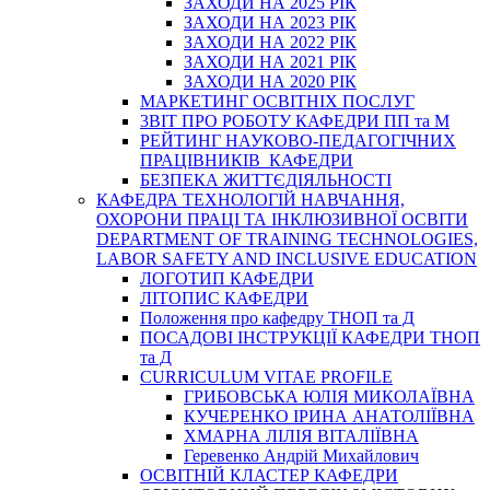
ЗАХОДИ НА 2025 РІК
ЗАХОДИ НА 2023 РІК
ЗАХОДИ НА 2022 РІК
ЗАХОДИ НА 2021 РІК
ЗАХОДИ НА 2020 РІК
МАРКЕТИНГ ОСВІТНІХ ПОСЛУГ
3BIT ПРО РОБОТУ КАФЕДРИ ПП та М
РЕЙТИНГ НАУКОВО-ПЕДАГОГІЧНИХ
ПРАЦІВНИКІВ КАФЕДРИ
БЕЗПЕКА ЖИТТЄДІЯЛЬНОСТІ
КАФЕДРА ТЕХНОЛОГІЙ НАВЧАННЯ,
ОХОРОНИ ПРАЦІ ТА ІНКЛЮЗИВНОЇ ОСВІТИ
DEPARTMENT OF TRAINING TECHNOLOGIES,
LABOR SAFETY AND INCLUSIVE EDUCATION
ЛОГОТИП КАФЕДРИ
ЛІТОПИС КАФЕДРИ
Положення про кафедру ТНОП та Д
ПОСАДОВІ ІНСТРУКЦІЇ КАФЕДРИ ТНОП
та Д
CURRICULUM VITAE PROFILE
ГРИБОВСЬКА ЮЛІЯ МИКОЛАЇВНА
КУЧЕРЕНКО ІРИНА АНАТОЛІЇВНА
ХМАРНА ЛІЛІЯ ВІТАЛІЇВНА
Геревенко Андрій Михайлович
ОСВІТНІЙ КЛАСТЕР КАФЕДРИ