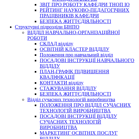
3BIT ПРО РОБОТУ КАФЕДРИ ТНОП ІО
РЕЙТИНГ НАУКОВО-ПЕДАГОГІЧНИХ
ПРАЦІВНИКІВ КАФЕДРИ
БЕЗПЕКА ЖИТТЄДІЯЛЬНОСТІ
Структурні підрозділи БІНПО
ВІДДІЛ НАВЧАЛЬНО-ОРГАНІЗАЦІЙНОЇ
РОБОТИ
СКЛАД відділу
ОСВІТНІЙ КЛАСТЕР ВІДДІЛУ
Положення про навчальний вiддiл
ПОСАДОВІ ІНСТРУКЦІЇ НАВЧАЛЬНОГО
ВІДДІЛУ
ПЛАН-ГРАФІК ПІДВИЩЕННЯ
КВАЛІФІКАЦІЇ
КОНТАКТИ відділу
СТАЖУВАННЯ ВІДДІЛУ
БЕЗПЕКА ЖИТТЄДІЯЛЬНОСТІ
Відділ сучасних технологій виробництва
ПОЛОЖЕННЯ ПРО ВІДДІЛ СУЧАСНИХ
ТЕХНОЛОГІЙ ВИРОБНИЦТВА
ПОСАДОВІ ІНСТРУКЦІЇ ВІДДІЛУ
СУЧАСНИХ ТЕХНОЛОГІЙ
ВИРОБНИЦТВА
МАРКЕТИНГ ОСВІТНІХ ПОСЛУГ
ВІДДІЛУ