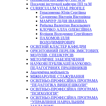
Посадові інструкції кафедри ПП та М
CURRICULUM VITAE PROFILE
Герасименко Юлія Сергіївна
Сидоренко Вікторія Вікторівна
МАМЧУР ЛІДІЯ ІВАНІВНА
Рибалка Валентин Васильович
КЛОЧКО АЛЛА ОЛЕКСІЇВНА
Кулішов Володимир Сергійович
ПАХОМОВ ІЛЛЯ
ВОЛОДИМИРОВИЧ
ОСВІТНІЙ КЛАСТЕР КАФЕДРИ
ОРІЄНТОВНИЙ ПЕРЕЛІК ЗМІСТОВИХ
МОДУЛІВ, СПЕЦКУРСІВ
МЕТОДИЧНЕ ЗАБЕЗПЕЧЕННЯ
НАУКОВІ ПУБЛІКАЦІЇ НАУКОВО-
ПЕДАГОГІЧНИХ ПРАЦІВНИКІВ
Академічна мобільність
МІЖНАРОДНЕ СТАЖУВАННЯ
ОСВІТНЬО-ПРОФЕСІЙНА ПРОГРАМА
“ПЕДАГОГІКА ВИЩОЇ ШКОЛИ”
ОСВІТНЬО-ПРОФЕСІЙНА ПРОГРАМА
“ПСИХОЛОГІЯ”
ОСВІТНЬО-ПРОФЕСІЙНА ПРОГРАМА
“УПРАВЛІННЯ НАВЧАЛЬНИМ